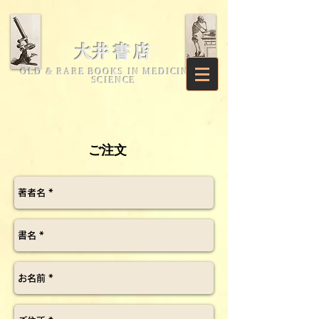
​大井書店
OLD & RARE BOOKS IN MEDICINE &
SCIENCE
ご注文