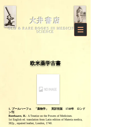
​大井書店
OLD & RARE BOOKS IN MEDICINE &
SCIENCE
欧米薬学古書
1. ブールハーフェ 「薬物学」 英訳初版 1740年 ロンド
ン刊
Boerhaave, H.
:
A Treatise on the Powers of Medicines.
1st English ed. translation from Latin edition of Materia medica,
382p., repaired leather, London, 1740.