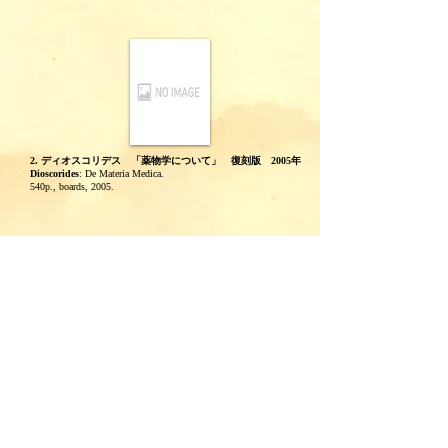
2. ディオスコリデス 「薬物学について」 復刻版 2005年
Dioscorides
: De Materia Medica.
540p., boards, 2005.
3. ギュンター編 「ディオスコリデスのギリシア本草書」
復刻版 (1934年) 1959年 ニューヨーク刊
Gunther, R.T. (ed.)
: The Greek Herbal of Dioscorides.
Reprint ed. of 1934. 701p., cloth, New York, 1959.
＊掲載の古書は
在庫の一部です。お探しの古書がございました
ら
お問い合わせ
下さい。