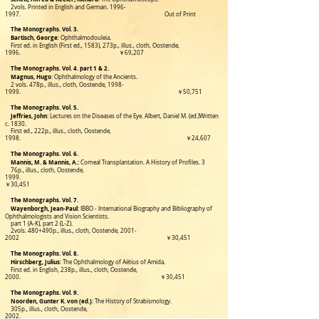
2vols. Printed in English and German. 1996-
1997. Out of Print
The Monographs. Vol. 3.
Bartisch, George
: Ophthalmodouleia.
First ed. in English (First ed., 1583), 273p., illus., cloth, Oostende,
1996. ￥69,207
The Monographs. Vol. 4. part 1 & 2.
Magnus, Hugo
: Ophthalmology of the Ancients.
2 vols. 478p., illus., cloth, Oostende,
1998-
1999
.
￥50,751
The Monographs. Vol. 5.
Jeffries, John
: Lectures on the Diseases of the Eye. Albert, Daniel M. (ed.)Written
c. 1830.
First ed.,
222p., illus., cloth,
Oostende,
1998. ￥24,607
The Monographs. Vol. 6.
Mannis, M. & Mannis, A.:
Corneal Transplantation. A History of Profiles.
3
76p., illus., cloth, Oostende,
1999.
￥30,451
The Monographs. Vol. 7.
Wayenborgh, Jean-Paul
: IBBO - International Biography and Bibliography of
Ophthalmologists and Vision Scientists.
part
1 (A-K), part 2 (L-Z).
2vols. 480+490p., illus., cloth, Oostende,
2001-
2002
￥30,451
The Monographs. Vol. 8.
Hirschberg, Julius
: The Ophthalmology of Aëtius of Amida.
First ed. in English, 238p., illus., cloth, Oostende,
2000.
￥30,451
The Monographs. Vol. 9.
Noorden, Gunter K. von (ed.)
:
The History of Strabismology.
305p., illus., cloth, Oostende,
2002.