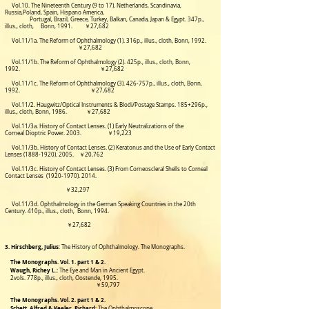
Vol.10. The Nineteenth Century (9 to 17). Netherlands, Scandinavia,
Russia,Poland, Spain, Hispano
America,
Portugal,
Brazil, Greece, Turkey, Balkan, Canada, Japan & Egypt. 347p.,
illus., cloth, Bonn, 1991. ￥27,682
Vol.11/1a. The Reform of Ophthalmology (1). 316p., illus., cloth, Bonn, 1992.
￥27,682
Vol.11/1b. The Reform of Ophthalmology (2).
425p., illus., cloth, Bonn,
1992. ￥27,682
Vol.11/1c. The Reform of Ophthalmology (3).
426-757p., illus., cloth, Bonn,
1992. ￥27,682
Vol.11/2. Haugwitz/Optical Instruments & Blodi/Postage Stamps. 185+296p.,
illus., cloth, Bonn, 1986. ￥27,682
Vol.11/3a. History of Contact Lenses. (1) Early Neutralizations of the
Corneal Dioptric Power. 2003. ￥19,223
Vol.11/3b. History of Contact Lenses. (2) Keratonus and the Use of Early Contact
Lenses
(1888-1920). 2005
. ￥20,762
Vol.11/3c. History of Contact Lenses. (3) From Corneoscleral Shells to Corneal
Contact Lenses
(1920-1970). 2014
.
￥32,297
Vol.11/3d. Ophthalmology in the German Speaking Countries in the 20th
Century.
410p., illus., cloth,
Bonn, 1994.
￥27,682
3. Hirschberg, Julius
: The History of Ophthalmology. The Monographs.
The Monographs. Vol. 1. part 1 & 2.
Waugh, Richey L.
:
The Eye and Man in Ancient Egypt.
2vols. 778p., illus., cloth, Oostende, 1
995.
￥59,797
The Monographs. Vol. 2. part 1 & 2.
Schett, Alfred & Keeler, Richard
: The Ophthalmoscope.