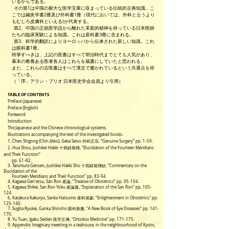
いるからである。
その第1は中国の膨大な医学宝庫に収まっている伝統的古典知識。こ
こでは鍼灸学書2冊及び外科書1冊（現代においては、外科と云うより
もむしろ皮膚科といえる)が代表する。
第2、中国の正統医学説から離れた革新的精神を持っている日本医師
たちの臨床実験による知識。これは産科書3冊に含まれる。
第3、科学的翻訳によりヨーロッパから伝来された新しい知識。これ
は眼科書1冊。
特筆すべきは、上記の医書はすべて明治時代までとても人気があり、
幕末の教養ある医者各人はこれらを蔵書にしていたと思われる。
また、これらの古医書はすべて漢文で書かれているという共通点を持
っている。
（「序」アラン・ブリオ 日本医史学会会員より引用）
TABLE OF CONTENTS
Preface (Japanese)
Preface (English)
Foreword
Introduction
The Japanese and the Chinese chronological systems.
Illustrations accompanying the text of the investigated books.
1. Chen Shigong (Chin Jikko), Geka Seiso 外科正宗, “Genuine Surgery” pp. 1-59.
2. Hua Shou, Jushikei Hakki 十四経発揮, “Elucidation of the Fourteen Meridians
and Their Function”
pp. 61-82.
3. Tanimura Gensen, Jushikei Hakki Sho 十四経発揮鈔, “Commentary on the
Elucidation of the
Fourteen Meridians and Their Function” pp. 83-94
4. Kagawa Gen'etsu, San Ron 産論, “Treatise of Obstetrics” pp. 95-104.
5. Kagawa Shikei, San Ron Yoku 産論翼, “Explanation of the San Ron” pp. 105-
124.
6. Katakura Kakuryo, Sanka Hatsumo 産科発蒙, “Enlightenment in Obstetrics" pp.
125-140.
7. Sugita Ryukei, Ganka Shinsho 眼科新書, “A New Book of Eye Diseases” pp. 141-
170.
8. Yu Tuan, Igaku Seiden 医学正傳, “Ortodox Medicine” pp. 171-175.
9. Appendix: Imaginary meetting in a teahouse, in the neighbourhood of Kyoto,