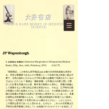
​大井書店
OLD & RARE BOOKS IN MEDICINE &
SCIENCE
JP Wayenborgh
1. Lukacs, Gabor
: Extensive Marginalia in Old Japanese Medical
Books. 250p., illus., cloth, Piribebuy,
2010.
￥26,175
「晴耕雨読」この有名な四字熟語はある種の日本的快楽観を表現す
る。非常な愛書家であるルカチ教授にとって自身の地上快楽に庭は不
要で、天気の如何にかかわらず寸時も離さぬ書物で充満されているの
ではないだろうか？ 教授は『解体新書』の手書きの注釈に関して際
立った仕事を完遂された後、数年来の熟察から発生し、前書の続編と
して発展するより野心的な計画を実現された。それは、江戸時代の医
が医書から得た知識をどのように受容したか、その調査を目的とし各
種の古医書の手書きの注釈を｢並列的｣に研究することにあった。本書
の資料は古医書8冊からなる。この数は貝原益軒が医者たちに推奨し
た｢読むべき医書三十五部の名｣から鑑みると少ない。しかしながら、
この選択は妥当であったと思われる。なぜなら、これらの古医書は江
戸時代の医学教養に共在している知識の3つのカテゴリーを包含して