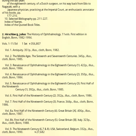
during the last years
of the eighteenth century, of a Dutch surgeon, on his way back from Edo to
Nagasaki, with a
Japanese physician, practicing at the Imperial Court, an enthusiastic annotator
of his books. pp.
177-210.
10. Selected Bibliography pp. 211-227.
Index of Names.
Index of the Quoted Book Titles.
2. Hirschberg, Julius
: The History of Ophthalmology. 11vols.
First edition in
English, Bonn, 1982-
1994.
Vols. 1-11/3d
1 Set ￥356,807
Vol. 1. Antiquity. 351p., illus., cloth, Bonn, 1982.
Vol. 2. The Middle Ages. The Sixteenth and Seventeenth Centuries. 345p., illus.,
cloth, Bonn, 1985.
Vol. 3. Renaissance of Ophthalmology in the Eighteenth Century (1). 422p., illus.,
cloth, Bonn, 1984.
Vol. 4. Renaissance of Ophthalmology in the Eighteenth Century (2). 350p., illus.,
cloth, Bonn, 1984.
Vol. 5. Renaissance of Ophthalmology in the Eighteenth Century (3). First Half of
the Nineteenth
Century (1). 392p., illus., cloth, Bonn, 1985.
Vol. 6. First Half of the Nineteenth Century (2). 352p., illus., cloth, Bonn, 1986.
Vol. 7. First Half of the Nineteenth Century (3). France. 344p., illus., cloth, Bonn,
1986.
Vol. 8a. First Half of the Nineteenth Century (4). Great Britain [A]. 406p., illus.,
cloth, Bonn, 1987.
Vol. 8b. First Half of the Nineteenth Century (5). Great Britain [B]. Italy. 323p.,
illus., cloth, Bonn, 1988.
Vol. 9. The Nineteenth Century (6,7 & 8). USA, Switzerland, Belgium.
332p., illus.,
cloth, Bonn, 1990.
￥27,682