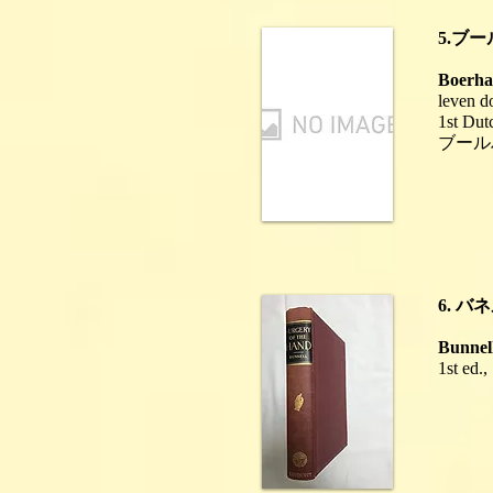
5.
Boerha
leven d
1st Dut
ブール
6. 
Bunnell
1st ed.,