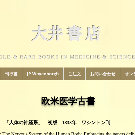
​大井書店
OLD & RARE BOOKS IN MEDICINE & SCIENC
刊行書
JP Wayenborgh
ご注文
お問い合わせ
オン
欧米医学古書
ベル 「人体の神経系」 初版 1833年 ワシントン刊
: The Nervous System of the Human Body.
Embracing the papers deliv