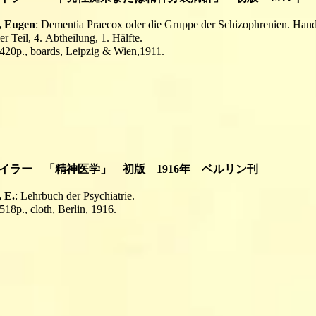
, Eugen
: Dementia Praecox oder die Gruppe der Schizophrenien. Hand
er Teil, 4. Abtheilung, 1. Hälfte.
, 420p., boards, Leipzig & Wien,1911.
ブロイラー 「精神医学」 初版 1916年 ベルリン刊
, E.
:
Lehrbuch der Psychiatrie.
 518p., cloth, Berlin, 1916.