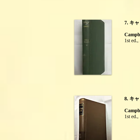
7. 
Campbel
1st ed.
8. 
Campbel
1st ed.,