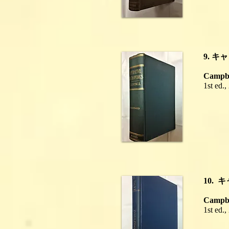
9. 
Campbel
1st ed.,
10.
Campbe
1st ed.,