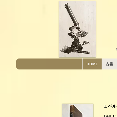
HOME
古書
1. 
Bell, C.