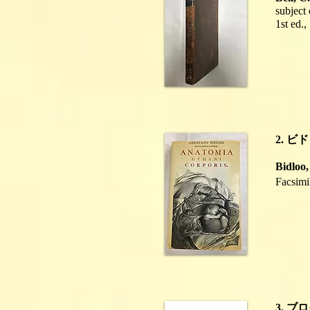
subject 
1st ed.,
2.
ビド
Bidloo,
Facsimil
3. 