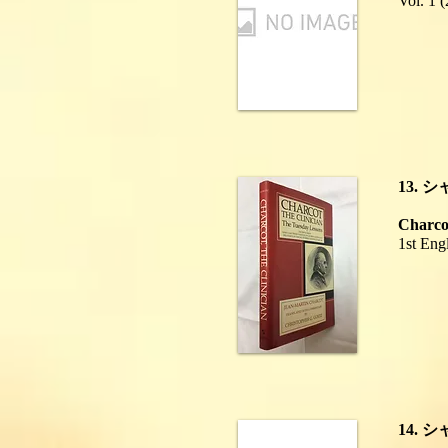
Vol. 1 (
13.
Charcot
1st Eng
14.