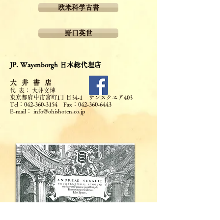
欧米科学古書
野口英世
JP. Wayenborgh 日本総代理店
大 井 書 店
代 表： 大井文博
東京都府中市宮町1丁目34-1 サンスクエア403
Tel：
042-360-3154
Fax：
042-360-6443
E-mail：
info@ohishoten.co.jp