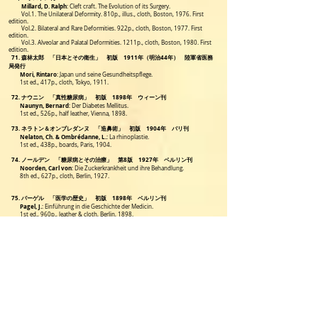
Millard, D. Ralph
: Cleft craft. The Evolution of its Surgery.
Vol.1. The Unilateral Deformity. 810p., illus., cloth, Boston, 1976. First
edition.
Vol.2. Bilateral and Rare Deformities. 922p., cloth, Boston, 1977. First
edition.
Vol.3. Alveolar and Palatal Deformities. 1211p., cloth, Boston, 1980. First
edition.
71. 森林太郎 「日本とその衛生」 初版 1911年（明治44年） 陸軍省医務
局発行
Mori, Rintaro
: Japan und seine Gesundheitspflege.
1st ed., 417p., cloth, Tokyo, 1911.
72. ナウニン 「真性糖尿病」 初版 1898年 ウィーン刊
Naunyn, Bernard
: Der Diabetes Mellitus.
1st ed., 526p., half leather, Vienna, 1898.
73. ネラトン＆オンブレダンヌ 「造鼻術」 初版 1904年 パリ刊
Nelaton, Ch. & Ombrédanne, L.
:
La rhinoplastie.
1st ed., 438p., boards, Paris, 1904.
74. ノールデン 「糖尿病とその治療」 第8版 1927年 ベルリン刊
Noorden, Carl von
: Die Zuckerkrankheit und ihre Behandlung.
8th ed., 627p., cloth, Berlin, 1927.
75. パーゲル 「医学の歴史」 初版 1898年 ベルリン刊
Pagel, J.
: Einführung in die Geschichte der Medicin.
1st ed., 960p., leather & cloth, Berlin, 1898.
76. ペンフィールド＆エリクソン 「癲癇と大脳局在」 初版 1941年 スプリ
ングフィールド刊
Penfield, W. & Erickson, T.C.
: Epilepsy and Cerebral Localization. A study of
the mechanism, treatment and
prevention of epileptic seizures.
1st ed., 623p., illus., cloth, Springfield, 1941.
77. ペンフィールド＆ヤスパー 「癲癇と人体の機能的解剖学」 初版 1954
年 ボストン刊
Penfield, W. & Jasper, H.
: Epilepsy and the Functional Anatomy of the
Human Brain.
1st ed., 896p., illus., cloth, Boston, 1954.