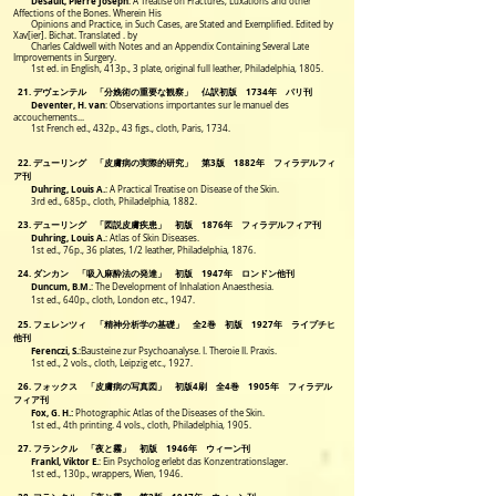
Desault, Pierre Joseph
: A Treatise on Fractures, Luxations and other
Affections of the Bones. Wherein His
Opinions and
Practice, in Such Cases, are Stated and Exemplified. Edited by
Xav[ier]. Bichat. Translated . by
Charles Caldwell with Notes
and an Appendix Containing Several Late
Improvements in Surgery.
1st ed. in English, 413p., 3 plate, original full leather, Philadelphia, 1805.
21. デヴェンテル 「分娩術の重要な観察」 仏訳初版 1734年 パリ刊
Deventer, H. van
: Observations importantes sur le manuel des
accouchements...
1st French ed., 432p., 43 figs., cloth, Paris, 1734.
22. デューリング 「皮膚病の実際的研究」 第3版 1882年 フィラデルフィ
ア刊
Duhring, Louis A.
:
A Practical Treatise on Disease of the Skin.
3rd ed., 685p., cloth, Philadelphia, 1882.
23. デューリング 「図説皮膚疾患」 初版 1876年 フィラデルフィア刊
Duhring, Louis A.
:
Atlas of Skin Diseases.
1st ed., 76p., 36 plates, 1/2 leather, Philadelphia, 1876.
24. ダンカン 「吸入麻酔法の発達」 初版 1947年 ロンドン他刊
Duncum, B.M.
:
The Development of Inhalation Anaesthesia.
1st ed., 640p., cloth, London etc., 1947.
25. フェレンツィ 「精神分析学の基礎」 全2巻 初版 1927年 ライプチヒ
他刊
Ferenczi, S.
:Bausteine zur Psychoanalyse. I. Theroie II. Praxis.
1st ed., 2 vols., cloth, Leipzig etc., 1927.
26. フォックス 「皮膚病の写真図」 初版4刷 全4巻 1905年 フィラデル
フィア刊
Fox, G. H.:
Photographic Atlas of the Diseases of the Skin.
1st ed., 4th printing. 4 vols., cloth, Philadelphia, 1905.
27. フランクル 「夜と霧」 初版 1946年 ウィーン刊
Frankl, Viktor E.
: Ein Psycholog erlebt das Konzentrationslager.
1st ed., 130p., wrappers, Wien, 1946.