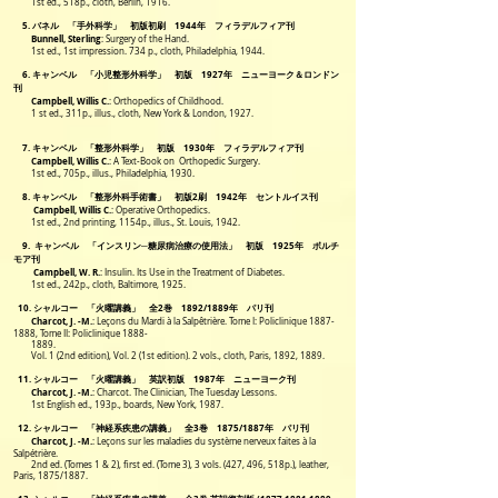
1st ed., 518p., cloth, Berlin, 1916.
5. バネル 「手外科学」 初版初刷 1944年 フィラデルフィア刊
Bunnell, Sterling
: Surgery of the Hand.
1st ed., 1st impression. 734 p., cloth, Philadelphia, 1944.
6. キャンベル 「小児整形外科学」 初版 1927年 ニューヨーク＆ロンドン
刊
Campbell, Willis C.
: Orthopedics of Childhood.
1 st ed., 311p., illus., cloth, New York & London, 1927.
7. キャンベル 「整形外科学」 初版 1930年 フィラデルフィア刊
Campbell, Willis C.
: A Text-Book on Orthopedic Surgery.
1st ed., 705p., illus., Philadelphia, 1930.
8. キャンベル 「整形外科手術書」 初版2刷 1942年 セントルイス刊
Campbell, Willis C.
: Operative Orthopedics.
1st ed., 2nd printing, 1154p., illus., St. Louis, 1942.
9. キャンベル 「インスリン─糖尿病治療の使用法」 初版 1925年 ボルチ
モア刊
Campbell, W. R.
:
Insulin. Its Use in the Treatment of Diabetes.
1st ed., 242p., cloth, Baltimore, 1925.
10. シャルコー 「火曜講義」 全2巻 1892/1889年 パリ刊
Charcot, J. -M.
:
Leçons du Mardi à la Salpêtrière. Tome I: Policlinique
1887-
1888
, Tome II: Policlinique 1888-
1889.
Vol. 1 (2nd edition), Vol. 2 (1st edition). 2 vols., cloth, Paris, 1892, 1889.
11. シャルコー 「火曜講義」 英訳初版 1987年 ニューヨーク刊
Charcot, J. -M.
:
Charcot. The Clinician, The Tuesday Lessons.
1st English ed., 193p., boards, New York, 1987.
12. シャルコー 「神経系疾患の講義」 全3巻 1875/1887年 パリ刊
Charcot, J. -M.
: Leçons sur les maladies du système nerveux faites à la
Salpétrière.
2nd ed. (Tomes 1 & 2), first ed. (Tome 3), 3 vols. (427, 496, 518p.), leather,
Paris, 1875/1887.