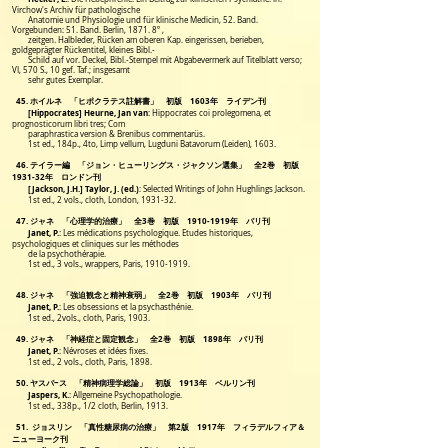
Virchow's Archiv für pathologische
Anatomie und Physiologie und für klinische Medicin, 52. Band.
Vorgebunden: 51. Band. Berlin, 1871. 8º ,
zeitgen. Halbleder, Rücken am oberen Kap. eingerissen, berieben,
goldgeprägter Rückentitel, kleines Bibl.-
Schild auf vor. Deckel, Bibl.-Stempel mit Abgabevermerk auf Titelblatt verso;
VI, 570 S., 10 gef. Taf.; insgesamt
sehr gutes Exemplar.
45. ホイルネ 「ヒポクラテス註解書」 初版 1603年 ライデン刊
[Hippocrates] Heurne, Jan van
: Hippocrates coi prolegomena, et
prognosticorum libri tres; Com
paraphrastica version & Brenibus commentarüs.
1st ed., 184p., 4to, Limp vellum, Lugduni Batavorum (Leiden), 1603.
46. テイラー編 「ジョン・ヒューリングス・ジャクソン選集」 全2巻 初版
1931-32年 ロンドン刊
[Jackson, J.H.] Taylor, J. (ed.)
: Selected Writings of John Hughlings Jackson.
1st ed., 2 vols., cloth, London, 1931-32.
47. ジャネ 「心理学的治療」 全3巻 初版
1910-1919
年 パリ刊
Janet, P.
:
Les médications psychologique. Etudes historiques,
psychologiques et cliniques sur les méthodes
de la
psychothérapie.
1st ed., 3 vols., wrappers, Paris,
1910-1919
.
48. ジャネ 「強迫観念と精神衰弱」 全2巻 初版 1903年 パリ刊
Janet, P.
: Les obsessions et la psychasthénie.
1st ed., 2vols., cloth, Paris, 1903.
49. ジャネ 「神経症と固定観念」 全2巻 初版 1898年 パリ刊
Janet, P.
: Névroses et idées fixes.
1st ed., 2 vols., cloth, Paris, 1898.
50. ヤスパ−ス 「精神病理学総論」 初版 1913年 ベルリン刊
Jaspers, K.
: Allgemeine Psychopathologie.
1st ed., 338p., 1/2 cloth, Berlin, 1913.
51. ジョスリン 「真性糖尿病の治療」 第2版 1917年 フィラデルフィア＆
ニューヨーク刊