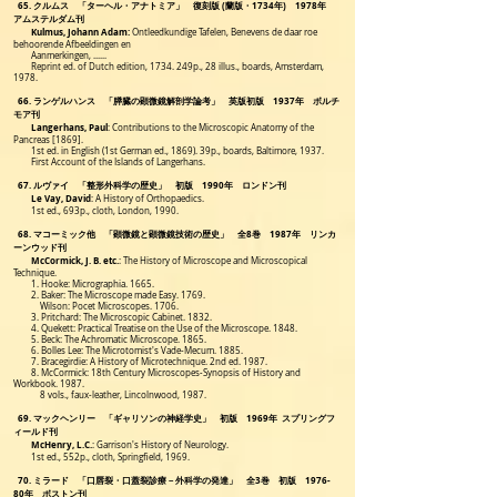
65. クルムス 「ターヘル・アナトミア」 復刻版 (蘭版・1734年) 1978年
アムステルダム刊
Kulmus, Johann Adam:
Ontleedkundige Tafelen, Benevens de daar roe
behoorende Afbeeldingen en
Aanmerkingen, ......
Reprint ed. of Dutch edition, 1734. 249p., 28 illus., boards, Amsterdam,
1978.
66. ランゲルハンス 「膵臓の顕微鏡解剖学論考」 英版初版 1937年 ボルチ
モア刊
Langerhans, Paul
: Contributions to the Microscopic Anatomy of the
Pancreas [1869].
1st ed. in English (1st German ed., 1869). 39p., boards, Baltimore, 1937.
First Account of the Islands of Langerhans.
67. ルヴァイ 「整形外科学の歴史」 初版 1990年 ロンドン刊
Le Vay, David
: A History of Orthopaedics.
1st ed., 693p., cloth, London, 1990.
68. マコーミック他 「顕微鏡と顕微鏡技術の歴史」 全8巻 1987年 リンカ
ーンウッド刊
McCormick, J. B. etc.
: The History of Microscope and Microscopical
Technique.
1. Hooke: Micrographia. 1665.
2. Baker: The Microscope made Easy. 1769.
Wilson: Pocet Microscopes. 1706.
3. Pritchard: The Microscopic Cabinet. 1832.
4. Quekett: Practical Treatise on the Use of the Microscope. 1848.
5. Beck: The Achromatic Microscope. 1865.
6. Bolles Lee: The Microtomist's Vade-Mecum. 1885.
7. Bracegirdie: A History of Microtechnique. 2nd ed. 1987.
8. McCormick: 18th Century Microscopes-Synopsis of History and
Workbook. 1987.
8 vols., faux-leather, Lincolnwood, 1987.
69. マックヘンリー 「ギャリソンの神経学史」 初版 1969年 スプリングフ
ィールド刊
McHenry, L.C.
: Garrison's History of Neurology.
1st ed., 552p., cloth, Springfield, 1969.
70. ミラード 「口唇裂・口蓋裂診療－外科学の発達」 全3巻 初版 1976-
80年 ボストン刊