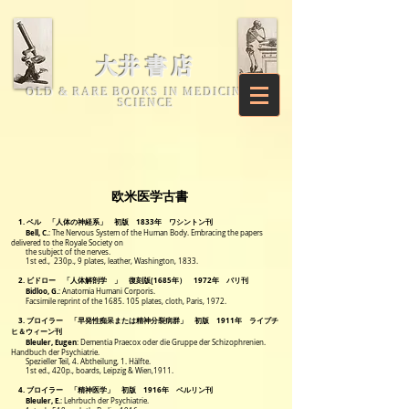
​大井書店
OLD & RARE BOOKS IN MEDICINE &
SCIENCE
欧米医学古書
1.
ベル 「人体の神経系」 初版 1833年 ワシントン刊
Bell, C.
: The Nervous System of the Human Body.
Embracing the papers
delivered to the Royale Society on
the subject of the
nerves.
1st ed., 230p., 9 plates, leather, Washington, 1833.
2.
ビドロー 「人体解剖学 」 復刻版(1685年） 1972年 パリ刊
Bidloo, G.
: Anatomia Humani Corporis.
Facsimile reprint of the 1685. 105 plates, cloth, Paris, 1972.
3. ブロイラー 「早発性痴呆または精神分裂病群」 初版 1911年 ライプチ
ヒ＆ウィーン刊
Bleuler, Eugen
: Dementia Praecox oder die Gruppe der Schizophrenien.
Handbuch der Psychiatrie.
Spezieller Teil, 4. Abtheilung, 1. Hälfte.
1st ed., 420p., boards, Leipzig & Wien,1911.
4. ブロイラー 「精神医学」 初版 1916年 ベルリン刊
Bleuler, E.
:
Lehrbuch der Psychiatrie.