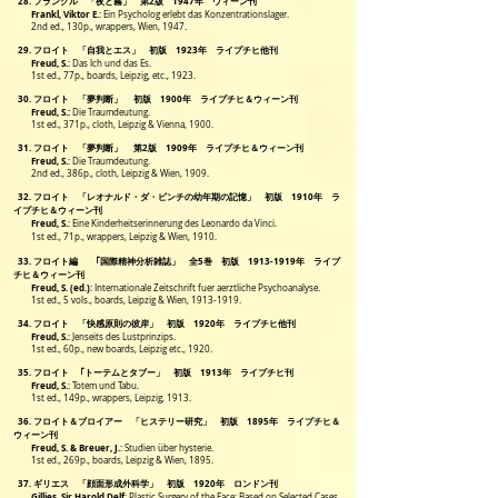
28. フランクル 「夜と霧」 第2版 1947年 ウィーン刊
Frankl, Viktor E.
: Ein Psycholog erlebt das Konzentrationslager.
2nd ed., 130p., wrappers, Wien, 1947.
29. フロイト 「自我とエス」 初版 1923年 ライプチヒ他刊
Freud, S.
: Das Ich und das Es.
1st ed., 77p., boards, Leipzig, etc., 1923.
30. フロイト 「夢判断」 初版 1900年 ライプチヒ＆ウィーン刊
Freud, S.:
Die Traumdeutung.
1st ed., 371p., cloth, Leipzig & Vienna, 1900.
31. フロイト 「夢判断」 第2版 1909年 ライプチヒ＆ウィーン刊
Freud, S.
: Die Traumdeutung.
2nd ed., 386p., cloth, Leipzig & Wien, 1909.
32. フロイト 「レオナルド・ダ・ビンチの幼年期の記憶」 初版 1910年 ラ
イプチヒ＆ウィーン刊
Freud, S.
: Eine Kinderheitserinnerung des Leonardo da Vinci.
1st ed., 71p., wrappers, Leipzig & Wien, 1910.
33. フロイト編 ｢国際精神分析雑誌」 全5巻 初版
1913-1919
年 ライプ
チヒ＆ウィーン刊
Freud, S. (ed.)
: Internationale Zeitschrift fuer aerztliche Psychoanalyse.
1st ed., 5 vols., boards, Leipzig & Wien, 1913-1919.
34. フロイト 「快感原則の彼岸」 初版 1920年 ライプチヒ他刊
Freud, S.
: Jenseits des Lustprinzips.
1st ed., 60p., new boards, Leipzig etc., 1920.
35. フロイト ｢トーテムとタブー」 初版 1913年 ライプチヒ刊
Freud, S.
: Totem und Tabu.
1st ed., 149p., wrappers, Leipzig, 1913.
36. フロイト＆ブロイアー 「ヒステリー研究」 初版 1895年 ライプチヒ＆
ウィーン刊
Freud, S. & Breuer, J.
:
Studien über hysterie.
1st ed., 269p., boards, Leipzig & Wien, 1895.
37. ギリエス 「顔面形成外科学」 初版 1920年 ロンドン刊
Gillies, Sir Harold Delf
: Plastic Surgery of the Face: Based on Selected Cases