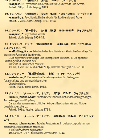
58. クレペリン 「精神医学」 第3版 1889年 ライプチヒ刊
Kraepelin, E.
: Psychiatrie. Ein Lehrbuch für Studierende und Aerzte.
3rd ed., 584p., cloth, Leipzig, 1889.
59. クレペリン 「精神医学」 全2巻 第7版
1903-1904
年 ライプチヒ刊
Kraepelin, E.
: Psychiatrie. Ein Lehrbuch für Studirende und Ärzte.
7th ed., 2 vols., cloth, Leipzig, 1903-1904.
60. クレペリン ｢精神医学」 全4巻 第8版
1909-1915
年 ライプチヒ刊
Kraepelin, E.
:
Psychiatrie. 4 vols.
8th ed., cloth, Leipzig, 1909-15.
61. クラフト-エービング 「臨床精神医学」 全3巻合本 初版 1879-80年
シュツットガルト刊
Krafft-Ebing, R. von
: Lehrbuch der Psychiatrie auf klinische Grundlage für
practische Ärzte und Studirende.
I. Die allgemeine
Pathologie und Therapie des Irreseins. II. Die specielle
Pathologie und Therapie des
Irreseins. III. Klinische Casuistik.
1st ed., 3 vols. in 1 (276+214+203p), halfcalf, Stuttgart, 1879-1880.
62. クレッチマー 「敏感関係妄想」 初版 1918年 ベルリン刊
Kretschmer, E.
: Der sensitive Beziehungswahn. Ein Beitrag zur
Paranoiafrage und zur psychiatrischen
Charakterlehre.
1st ed., 166p., cloth, Berlin, 1918.
63. クルムス 「ターヘル・アナトミア」 第7版 1764年 ライプチヒ刊
Kulmus, Johann Adam:
Anatomische Tabellen, nebst den dazu gehörigen
Anmerkungen und Kupfern,
Daraus des ganzen menschlichen Körpers Beschaffenheit und Nutzen
deutlich zuersehen,...
7th ed., 196p., leather, Leipzig, 1764.
64. クルムス 「ターヘル・アナトミア」 羅語第4版 1744年 アムステルダ
ム刊
Kulmus, Johann Adam:
Tabulae Anatomicae. In quibus corporis humani
omniumque ejus partium structura
& usus brevissimè explicantur.
4th Latin ed., 79 p., full leather, Amsterdam, 1744.