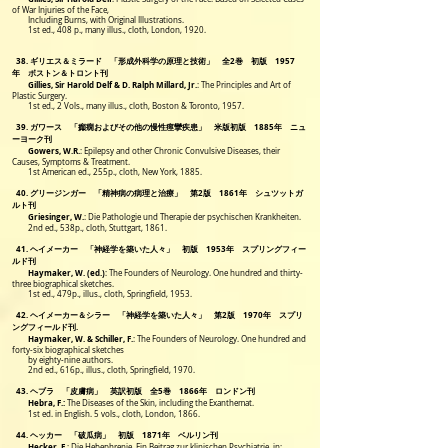
of War Injuries of the Face,
Including Burns,
with Original Illustrations.
1st ed., 408 p., many illus., cloth, London, 1920.
38. ギリエス＆ミラード 「形成外科学の原理と技術」 全2巻 初版 1957
年 ボストン＆トロント刊
Gillies, Sir Harold Delf & D. Ralph Millard, Jr.
:
The Principles and Art of
Plastic Surgery.
1st ed., 2 Vols., many illus., cloth, Boston & Toronto, 1957.
39. ガワース 「癲癇およびその他の慢性痙攣疾患」 米版初版 1885年 ニュ
ーヨーク刊
Gowers, W.R.
: Epilepsy and other Chronic Convulsive Diseases, their
Causes, Symptoms & Treatment.
1st American ed., 255p., cloth, New York, 1885.
40. グリージンガー 「精神病の病理と治療」 第2版 1861年 シュツットガ
ルト刊
Griesinger, W.
: Die Pathologie und Therapie der psychischen Krankheiten.
2nd ed., 538p., cloth, Stuttgart, 1861.
41. ヘイメーカー 「神経学を築いた人々」 初版 1953年 スプリングフィー
ルド刊
Haymaker, W. (ed.)
: The Founders of Neurology. One hundred and thirty-
three biographical sketches.
1st ed., 479p., illus., cloth, Springfield, 1953.
42. ヘイメーカー＆シラー 「神経学を築いた人々」 第2版 1970年 スプリ
ングフィールド刊.
Haymaker, W. & Schiller, F.
: The Founders of Neurology. One hundred and
forty-six biographical sketches
by eighty-nine authors.
2nd ed., 616p., illus., cloth, Springfield, 1970.
43. ヘブラ 「皮膚病」 英訳初版 全5巻 1866年 ロンドン刊
Hebra, F.:
The Diseases of the Skin, including the Exanthemat.
1st ed. in English. 5 vols., cloth, London, 1866.
44. ヘッカー 「破瓜病」 初版 1871年 ベルリン刊
Hecker, E.
: Die Hebephrenie. Ein Beitrag zur klinischen Psychiatrie. in: