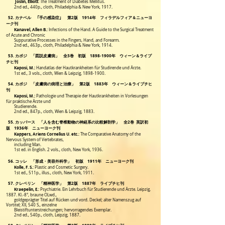
Joslin, Elliott
: The Treatment of Diabetes Mellitus.
2nd ed., 440p., cloth, Philadelphia & New York, 1917.
52. カナベル ｢手の感染症｣ 第2版 1914年 フィラデルフィア＆ニューヨ
ーク刊
Kanavel, Allen B.
: Infections of the Hand. A Guide to the Surgical Treatment
of Acute and Chronic
Suppurative Processes in the Fingers, Hand, and Forearm.
2nd ed., 463p., cloth, Philadelphia & New York, 1914.
53. カポジ 「図説皮膚病」 全3巻 初版
1898-1900
年 ウィーン＆ライプ
チヒ刊
Kaposi, M.:
Handatlas der Hautkrankheiten für Studirende und Ärzte.
1st ed., 3 vols., cloth, Wien & Leipzig, 1898-1900.
54. カポジ 「皮膚病の病理と治療」 第2版 1883年 ウィーン＆ライプチヒ
刊
Kaposi, M.:
Pathologie und Therapie der Hautkrankheiten in Vorlesungen
für praktische Ärzte und
Studierende.
2nd ed., 847p., cloth, Wien & Leipzig, 1883.
55. カッパース 「人を含む脊椎動物の神経系の比較解剖学」 全2巻 英訳初
版 1936年 ニューヨーク刊
Kappers, Ariens Cornelius U. etc.
: The Comparative Anatomy of the
Nervous System of Vertebrates,
including Man.
1st ed. in English. 2 vols., cloth, New York, 1936.
56. コッレ 「形成・美容外科学」 初版 1911年 ニューヨーク刊
Kolle, F. S.
:
Plastic and Cosmetic Surgery.
1st ed., 511p., illus., cloth, New York, 1911.
57. クレペリン 「精神医学」 第2版 1887年 ライプチヒ刊
Kraepelin, E.
: Psychiatrie. Ein Lehrbuch für Studierende und Ärzte. Leipzig,
1887. Kl.-8°, braune OLwd.,
goldgeprägter Titel auf Rücken und vord. Deckel; alter Namenszug auf
Vortitel; XII, 540 S., einzelne
Bleistiftunterstreichungen; hervorragendes
Exemplar.
2nd ed., 540p., cloth, Leipzig, 1887.