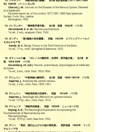
13. シャルコー 「神経系疾患の講義」 全3巻 英訳復刻版 (1877,1881,1889
年) 1985年 バーミンガム刊
Charcot, J.-M.
: Lectures on the Diseases of the Nervous System. Delivered
at la Salpêtrière.
Facsimile reprint ed. of the London 1877,1881,1889 New Sydenham
Society. 3 vols. illus., leather,
Birmingham, 1985.
14. クレランボー 「精神医学著作集」 全2巻 初版 1942年 パリ刊
Clerambault, G. G. de
: Oeuvres psychiatriques.
1st ed., 2 vols., wrappers, Paris, 1942.
15. ダンディ 「第3脳室の良性腫瘍」 初版 1933年 スプリングフィールド
＆ボルチモア刊
Dandy, W. E.
: Benign Tumors in the Third Ventricle of the Brain.
1st ed., 171p., cloth, Springfield & Baltimore, 1933.
16. ダランベルク編 「ガレノスの解剖学，生理学，医学論文集」 全2巻 初
版 1854-56年 パリ刊
Daremberg, Ch. (ed.)
: Oeuvres. anatomiques, physiologiques et médicales
de Gatien.
1st ed., 2vols., cloth, Paris, 1854-1856.
17. デジュリン 「中枢神経の解剖学」 全2巻 初版
1895-1901
年 パリ刊
Dejerine, J.
: Anatomie des centres nerveux.
1st ed., 2 vols., cloth, Paris, 1895-1901.
18. デジュリン 「神経系疾患の症候学」 初版 1914年 パリ刊
Dejerine, J.
:
Semiologie des affections du systeme nerveux.
1st ed. 1219p., illus., cloth, Paris, 1914.
19. デジョング 「神経学的検査」 初版 1950年 ニューヨーク刊
DeJong, R. N.
: The Neurological Examination Incorporating the
Foundamentals of Neuroanatomy and
Neurophysiology.
1st ed., 1079 p., cloth, New York, 1950.
20. デソー 「骨折、脱臼およびその他の骨疾患」 英訳初版 1805年 フィラ
デルフィア刊