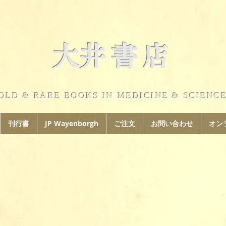
​大井書店
OLD & RARE BOOKS IN MEDICINE & SCIENC
刊行書
JP Wayenborgh
ご注文
お問い合わせ
オン