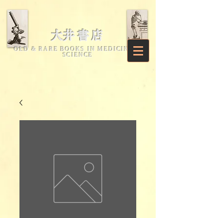
​大井書店
OLD & RARE BOOKS IN MEDICINE &
SCIENCE