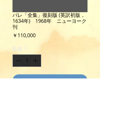
パレ「全集」復刻版 (英訳初版，
1634年) 1968年 ニューヨーク
刊
価
￥110,000
格
数量
*
カートに追加する
Paré, A.: The Collected Works.
Translated out of the Latin by
Thomas Johnson from the First
English ed., London, 1634. Reprint
ed., folio, 1173p., cloth, New York,
1968.