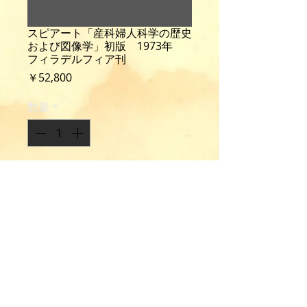
スピアート「産科婦人科学の歴史
および図像学」初版 1973年
フィラデルフィア刊
価
￥52,800
格
数量
*
カートに追加する
Speert, H.: Iconographia Gyniatrica.
A pictorial history of gynecology
and obstetrics.
1st ed., 540p., many illus., cloth,
Philadelphia, 1973.