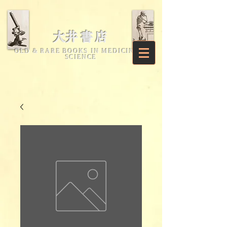
​大井書店
OLD & RARE BOOKS IN MEDICINE &
SCIENCE