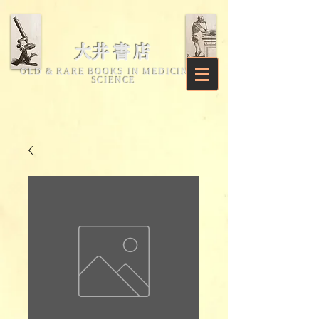
​大井書店
OLD & RARE BOOKS IN MEDICINE &
SCIENCE