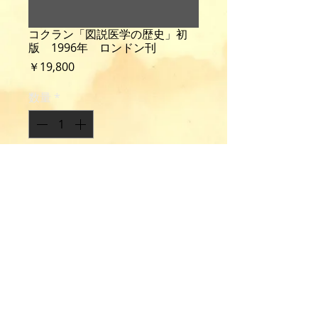
コクラン「図説医学の歴史」初
版 1996年 ロンドン刊
価
￥19,800
格
数量
*
カートに追加する
Cochrane, Jennifer: An Illustrated
History of Medicine.
1st ed., 144p., illus., cloth, London,
1996.
©Copyright
2002-2020
OHI SHOTEN, Inc. All rights reserved