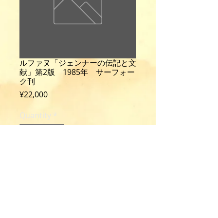
ルファヌ「ジェンナーの伝記と文
献」第2版 1985年 サーフォー
ク刊
Price
¥22,000
Quantity
*
Add to Cart
Le Fanu, W. R.: A Bibliography of
Edward Jenner.
2nd ed., 160p., illus., Suffolk, 1985.