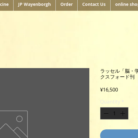
cine
JP Wayenborgh
Order
Contact Us
online sho
ラッセル「脳・学
クスフォード刊
Price
¥16,500
Quantity
*