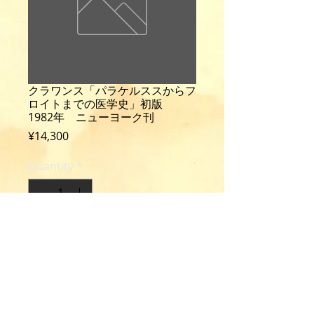
クラワンス「パラケルススからフ
ロイトまでの医学史」初版
1982年 ニューヨーク刊
Price
¥14,300
Quantity
*
Add to Cart
Klawans, H. L.: The Medicine of
History from Paracelsus to Freud.
1st ed., 238p., cloth, New York,